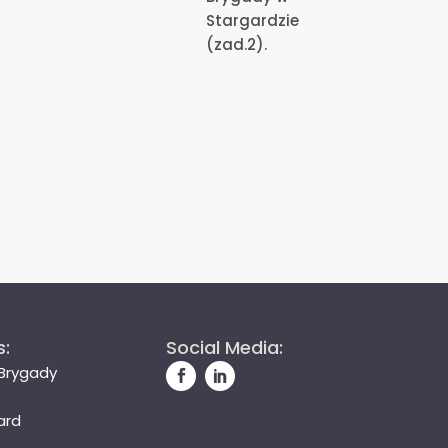
Stargardzie
(zad.2).
s:
Social Media:
 Brygady
ard