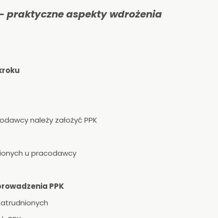
– praktyczne aspekty wdrożenia
 kroku
acodawcy należy założyć PPK
nionych u pracodawcy
prowadzenia PPK
zatrudnionych