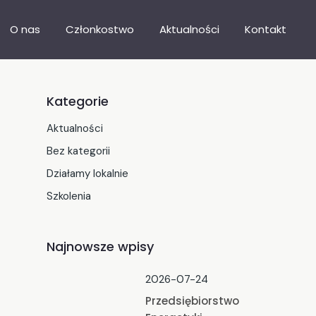
O nas
Członkostwo
Aktualności
Kontakt
Nasza misja
Katalog firm
Kategorie
Władze
Dołącz do SIG
Aktualności
Statut
Doradztwo biznesowe
Bez kategorii
Stargardzka Karta Biznesu
Działamy lokalnie
Szkolenia
Najnowsze wpisy
2026-07-24
Przedsiębiorstwo