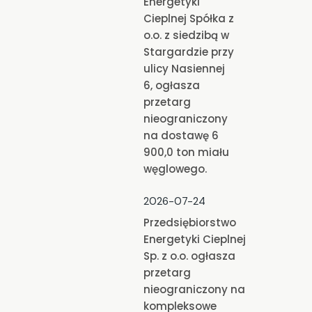
Energetyki
Cieplnej Spółka z
o.o. z siedzibą w
Stargardzie przy
ulicy Nasiennej
6, ogłasza
przetarg
nieograniczony
na dostawę 6
900,0 ton miału
węglowego.
2026-07-24
Przedsiębiorstwo
Energetyki Cieplnej
Sp. z o.o. ogłasza
przetarg
nieograniczony na
kompleksowe