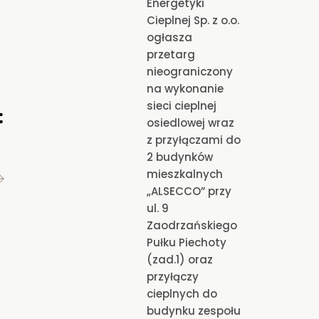
Energetyki
Cieplnej Sp. z o.o.
ogłasza
przetarg
nieograniczony
na wykonanie
sieci cieplnej
osiedlowej wraz
z przyłączami do
2 budynków
mieszkalnych
„ALSECCO” przy
ul. 9
Zaodrzańskiego
Pułku Piechoty
(zad.1) oraz
przyłączy
cieplnych do
budynku zespołu