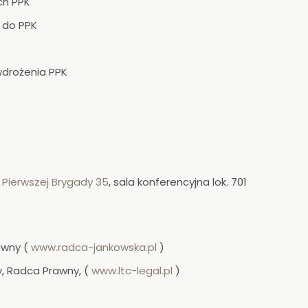
ch PPK
s do PPK
wdrożenia PPK
,
Pierwszej Brygady 35
, sala konferencyjna lok. 701
awny (
www.radca-jankowska.pl
)
, Radca Prawny, (
www.ltc-legal.pl
)