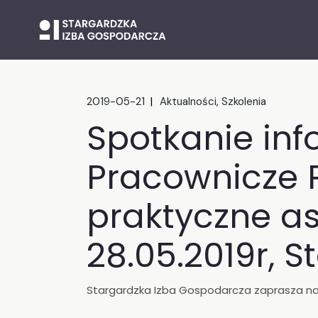
Skip
to
the
content
2019-05-21
Aktualności
Szkolenia
Spotkanie inf
Pracownicze 
praktyczne as
28.05.2019r, S
Stargardzka Izba Gospodarcza zaprasza na