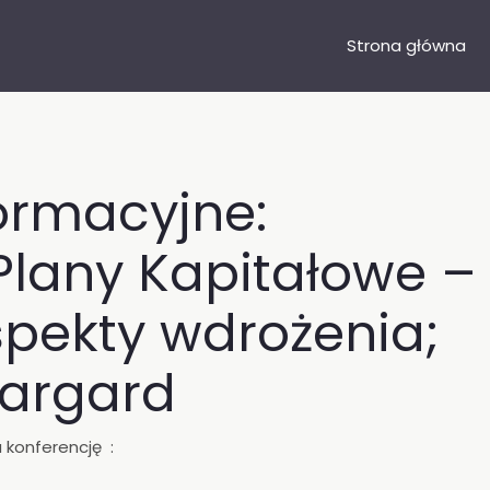
Strona główna
ormacyjne:
Plany Kapitałowe –
pekty wdrożenia;
targard
 konferencję :