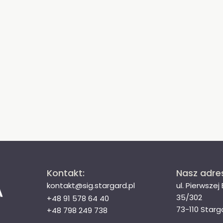
Kontakt:
Nasz adre
kontakt@sig.stargard.pl
ul. Pierwszej
35/302
+48 91 578 64 40
73-110 Starg
+48 798 249 738