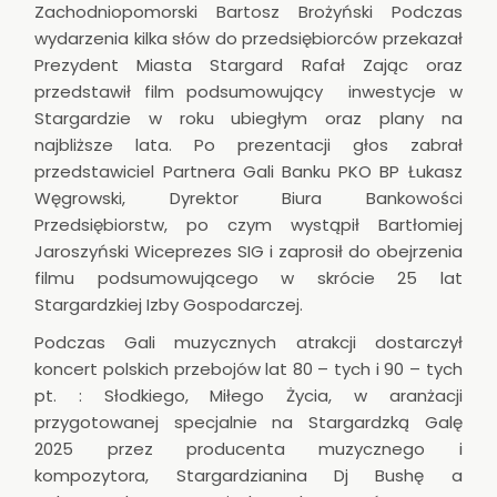
Zachodniopomorski Bartosz Brożyński Podczas
wydarzenia kilka słów do przedsiębiorców przekazał
Prezydent Miasta Stargard Rafał Zając oraz
przedstawił film podsumowujący inwestycje w
Stargardzie w roku ubiegłym oraz plany na
najbliższe lata. Po prezentacji głos zabrał
przedstawiciel Partnera Gali Banku PKO BP Łukasz
Węgrowski, Dyrektor Biura Bankowości
Przedsiębiorstw, po czym wystąpił Bartłomiej
Jaroszyński Wiceprezes SIG i zaprosił do obejrzenia
filmu podsumowującego w skrócie 25 lat
Stargardzkiej Izby Gospodarczej.
Podczas Gali muzycznych atrakcji dostarczył
koncert polskich przebojów lat 80 – tych i 90 – tych
pt. : Słodkiego, Miłego Życia, w aranżacji
przygotowanej specjalnie na Stargardzką Galę
2025 przez producenta muzycznego i
kompozytora, Stargardzianina Dj Bushę a