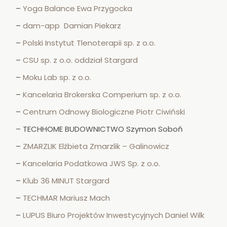
–
Yoga Balance Ewa Przygocka
–
dam-app Damian Piekarz
–
Polski Instytut Tlenoterapii sp. z o.o.
–
CSU sp. z o.o. oddział Stargard
–
Moku Lab sp. z o.o.
–
Kancelaria Brokerska Comperium sp. z o.o.
–
Centrum Odnowy Biologiczne Piotr Ciwiński
– TECHHOME BUDOWNICTWO Szymon Soboń
–
ZMARZLIK Elżbieta Zmarzlik – Galinowicz
–
Kancelaria Podatkowa JWS Sp. z o.o.
–
Klub 36 MINUT Stargard
–
TECHMAR Mariusz Mach
–
LUPUS Biuro Projektów Inwestycyjnych Daniel Wilk