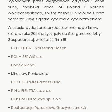
wykonanych przez wyjątkowych artystów : Annę
Nuno, finalistką Voice of Poland i Marcina
Wojciechowskiego, solistę zespołu AudioFeels oraz
Norberta Śliwę z gitarowym rockowym brzmieniem.
W czasie wydarzenia przedstawiono nowe firmy,
które w roku 2024 przystąpiły do Stargardzkiej Izby
Gospodarczej, w ilości 22 firm !!!:
–
P H U FILTER Marzenna Kłosek
–
POL – SERWIS s. c.
–
Bodek Michał
– Mirosław Poniewiera
–
F H U EL-COM Bartosz Huła
–
P H U ELEKTRA sp. z o.o.
–
ELEKTRA Hurtownia sp. z o.o.
–
Restauracja Ratuszowa Grażyna Jurczyk