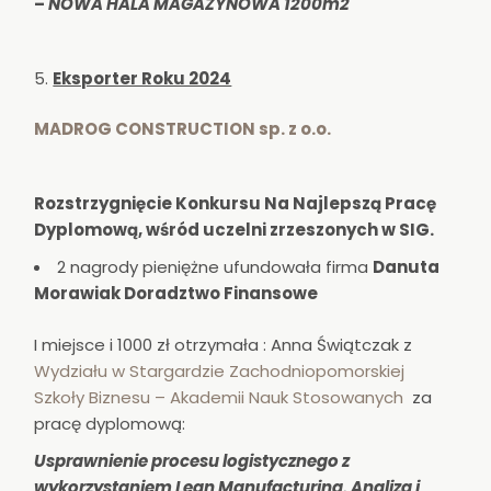
–
NOWA HALA MAGAZYNOWA 1200m2
Eksporter Roku 2024
MADROG CONSTRUCTION sp. z o.o.
Rozstrzygnięcie Konkursu Na Najlepszą Pracę
Dyplomową, wśród uczelni zrzeszonych w SIG.
2 nagrody pieniężne ufundowała firma
Danuta
Morawiak Doradztwo Finansowe
I miejsce i 1000 zł otrzymała : Anna Świątczak z
Wydziału w Stargardzie Zachodniopomorskiej
Szkoły Biznesu – Akademii Nauk Stosowanych
za
pracę dyplomową:
Usprawnienie procesu logistycznego z
wykorzystaniem Lean Manufacturing. Analiza i