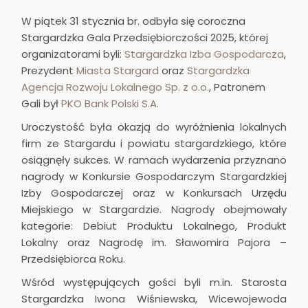
W piątek 31 stycznia br. odbyła się coroczna
Stargardzka Gala Przedsiębiorczości 2025, której
organizatorami byli:
Stargardzka Izba Gospodarcza
,
Prezydent
Miasta Stargard
oraz
Stargardzka
Agencja Rozwoju Lokalnego Sp. z o.o.
, Patronem
Gali był
PKO Bank Polski S.A.
Uroczystość była okazją do wyróżnienia lokalnych
firm ze Stargardu i powiatu stargardzkiego, które
osiągnęły sukces. W ramach wydarzenia przyznano
nagrody w Konkursie Gospodarczym Stargardzkiej
Izby Gospodarczej oraz w Konkursach Urzędu
Miejskiego w Stargardzie. Nagrody obejmowały
kategorie: Debiut Produktu Lokalnego, Produkt
Lokalny oraz Nagrodę im. Sławomira Pajora –
Przedsiębiorca Roku.
Wśród występujących gości byli m.in. Starosta
Stargardzka Iwona Wiśniewska, Wicewojewoda