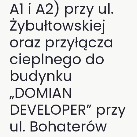
A1 i A2) przy ul.
Żybułtowskiej
oraz przyłącza
cieplnego do
budynku
„DOMIAN
DEVELOPER” przy
ul. Bohaterów