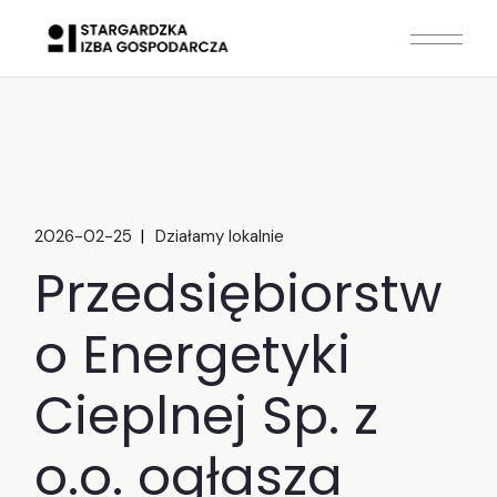
Skip
to
the
content
2026-02-25
Działamy lokalnie
Przedsiębiorstw
o Energetyki
Cieplnej Sp. z
o.o. ogłasza