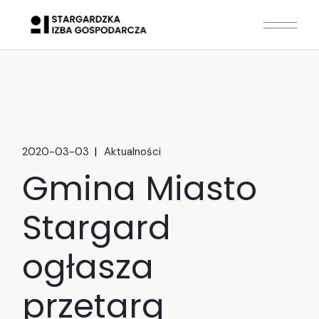
Skip
to
the
content
2020-03-03
Aktualności
Gmina Miasto
Stargard
ogłasza
przetarg