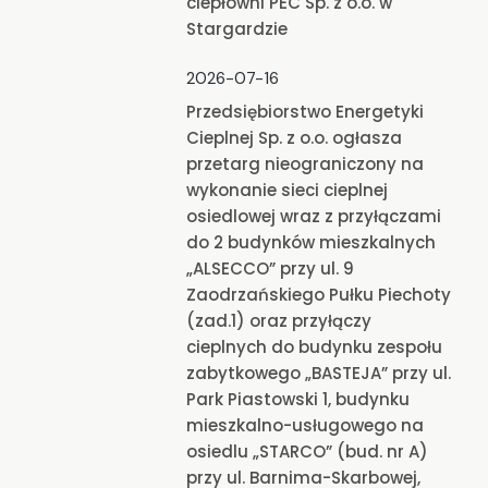
ciepłowni PEC Sp. z o.o. w
Stargardzie
2026-07-16
Przedsiębiorstwo Energetyki
Cieplnej Sp. z o.o. ogłasza
przetarg nieograniczony na
wykonanie sieci cieplnej
osiedlowej wraz z przyłączami
do 2 budynków mieszkalnych
„ALSECCO” przy ul. 9
Zaodrzańskiego Pułku Piechoty
(zad.1) oraz przyłączy
cieplnych do budynku zespołu
zabytkowego „BASTEJA” przy ul.
Park Piastowski 1, budynku
mieszkalno-usługowego na
osiedlu „STARCO” (bud. nr A)
przy ul. Barnima-Skarbowej,