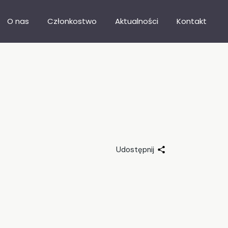
O nas
Członkostwo
Aktualności
Kontakt
Nasza misja
Katalog firm
Władze
Dołącz do SIG
Statut
Doradztwo biznesowe
Stargardzka Karta Biznesu
Udostępnij