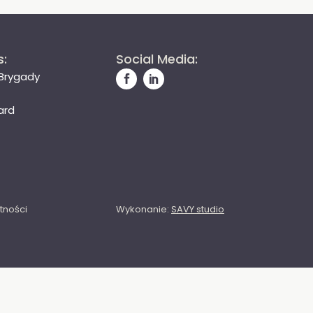
s:
Social Media:
 Brygady
ard
tności
Wykonanie:
SAVY studio