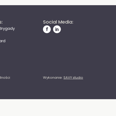
s:
Social Media:
 Brygady
ard
tności
Wykonanie:
SAVY studio