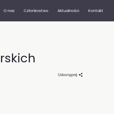
O nas
Członkostwo
Aktualności
Kontakt
Nasza misja
Katalog firm
Władze
Dołącz do SIG
Statut
Doradztwo biznesowe
rskich
Stargardzka Karta Biznesu
Udostępnij