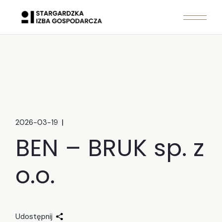
Skip
to
the
content
2026-03-19
BEN – BRUK sp. z
o.o.
Udostępnij