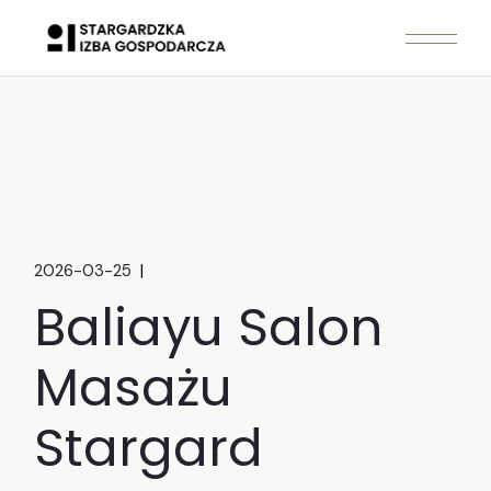
Skip
to
the
content
2026-03-25
Baliayu Salon
Masażu
Stargard