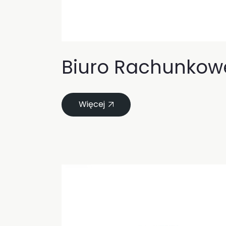
Biuro Rachunkowe
Więcej
24
paź