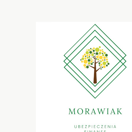
23
paź