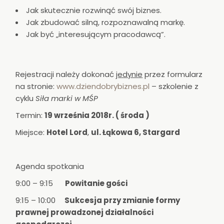
Jak skutecznie rozwinąć swój biznes.
Jak zbudować silną, rozpoznawalną markę.
Jak być „interesującym pracodawcą”.
Rejestracji należy dokonać
jedynie
przez formularz
na stronie:
www.dziendobrybiznes.pl
– szkolenie z
cyklu
Siła marki w MŚP
Termin:
19 września 2018r. ( środa )
Miejsce:
Hotel Lord
,
ul. Łąkowa 6, Stargard
Agenda spotkania
9:00 – 9:15
Powitanie gości
9:15 – 10:00
Sukcesja przy zmianie formy
prawnej prowadzonej działalności