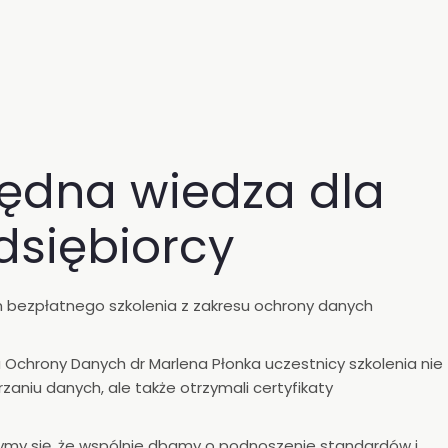
ędna wiedza dla
dsiębiorcy
m bezpłatnego szkolenia z zakresu ochrony danych
 Ochrony Danych dr Marlena Płonka uczestnicy szkolenia nie
zaniu danych, ale także otrzymali certyfikaty
ymy się, że wspólnie dbamy o podnoszenie standardów i