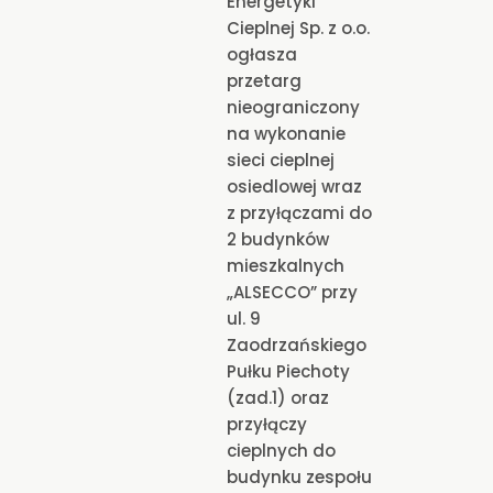
Energetyki
Cieplnej Sp. z o.o.
ogłasza
przetarg
nieograniczony
na wykonanie
sieci cieplnej
osiedlowej wraz
z przyłączami do
2 budynków
mieszkalnych
„ALSECCO” przy
ul. 9
Zaodrzańskiego
Pułku Piechoty
(zad.1) oraz
przyłączy
cieplnych do
budynku zespołu