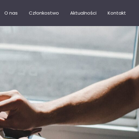
O nas
Członkostwo
Aktualności
Kontakt
Nasza misja
Katalog firm
Władze
Dołącz do SIG
Statut
Doradztwo biznesowe
Stargardzka Karta Biznesu