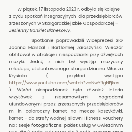
W piątek, 17 listopada 2023 r. odbyło się kolejne
z cyklu spotkań integracyjnych dla przedsiębiorców
zrzeszonych w Stargardzkiej Izbie Gospodarczej –
Jesienny Bankiet Biznesowy.
Spotkanie poprowadzili Wiceprezesi SIG
Joanna Marszał i Bartłomiej Jaroszyński. Wieczór
obfitował w atrakcje i niespodzianki przy dźwiękach
muzyki. Jedną z nich był występ muzyczny
młodego, utalentowanego stargardzianina Miłosza
Krysiaka ( przykład występu
https://www.youtube.com/watch?v=NwY9gNEjkes
). Wśród niespodzianek była również loteria
wizytówek z niesamowitymi nagrodami
ufundowanymi przez zrzeszonych przedsiębiorców
m. in. całoroczny karnet na mecze koszykówki,
karnet – do strefy wodnej, siłowni i fitness, vouchery
na : sesje fotograficzne; pakiet usług w Gwiezdnym