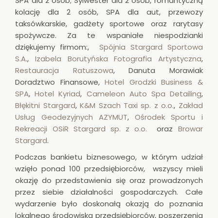
SPA dla 2 osób; Sylwester dla 2 osób, romantyczną
kolację dla 2 osób, SPA dla aut, przewozy
taksówkarskie, gadżety sportowe oraz rarytasy
spożywcze. Za te wspaniałe niespodzianki
dziękujemy firmom:,
Spójnia Stargard Sportowa
S.A
.,
Izabela Borutyńska Fotografia Artystyczna
,
Restauracja Ratuszowa
, Danuta Morawiak
Doradztwo Finansowe,
Hotel Grodzki Business &
SPA
,
Hotel Kyriad
,
Cameleon Auto Spa Detailing
,
Błękitni Stargard
,
K&M Szach Taxi sp. z o.o.
,
Zakład
Usług Geodezyjnych AZYMUT
,
Ośrodek Sportu i
Rekreacji OSiR Stargard sp. z o.o.
oraz
Browar
Stargard
.
Podczas bankietu biznesowego, w którym udział
wzięło ponad 100 przedsiębiorców, wszyscy mieli
okazję do przedstawienia się oraz prowadzonych
przez siebie działalności gospodarczych. Całe
wydarzenie było doskonałą okazją do poznania
lokalnego środowiska przedsiębiorców, poszerzenia