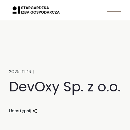
Skip
to
the
content
2025-11-13
DevOxy Sp. z o.o.
Udostępnij